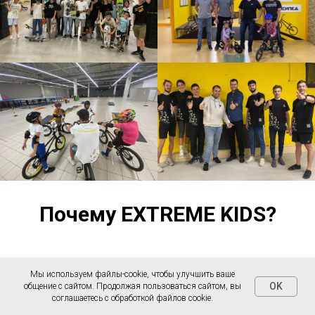
Почему EXTREME KIDS?
Наши партнёры
получают:
Мы используем файлы-cookie, чтобы улучшить ваше
OK
общение с сайтом. Продолжая пользоваться сайтом, вы
востребованный и уникальный продукт,
соглашаетесь с обработкой файлов cookie.
готовую систему для запуска и работы