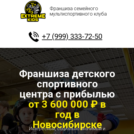
Франшиза семейного
мультиспортивного клуба
+7 (999) 333-72-50
Франшиза детского
спортивного
центра с прибылью
от 3 600 000 ₽ в
год в
Новосибирске
Интересный, социально значимый и